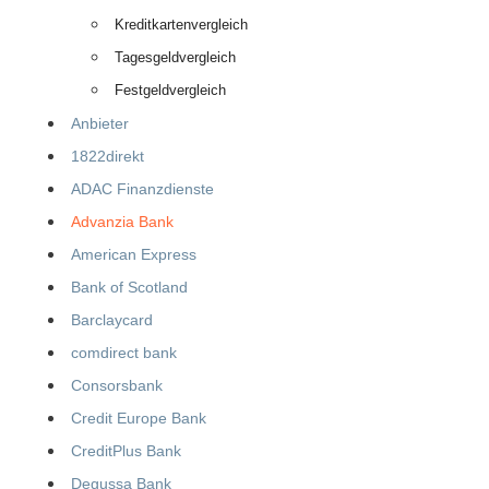
Kreditkartenvergleich
Tagesgeldvergleich
Festgeldvergleich
Anbieter
1822direkt
ADAC Finanzdienste
Advanzia Bank
American Express
Bank of Scotland
Barclaycard
comdirect bank
Consorsbank
Credit Europe Bank
CreditPlus Bank
Degussa Bank