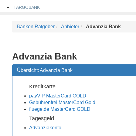
TARGOBANK
Banken Ratgeber
Anbieter
Advanzia Bank
Advanzia Bank
Übersicht: Advanzia Bank
Kreditkarte
payVIP MasterCard GOLD
Gebührenfrei MasterCard Gold
fluege.de MasterCard GOLD
Tagesgeld
Advanziakonto