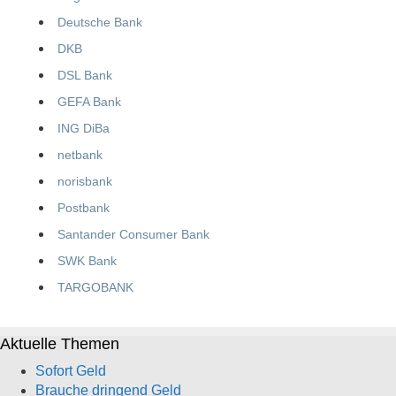
Deutsche Bank
DKB
DSL Bank
GEFA Bank
ING DiBa
netbank
norisbank
Postbank
Santander Consumer Bank
SWK Bank
TARGOBANK
Aktuelle Themen
Sofort Geld
Brauche dringend Geld