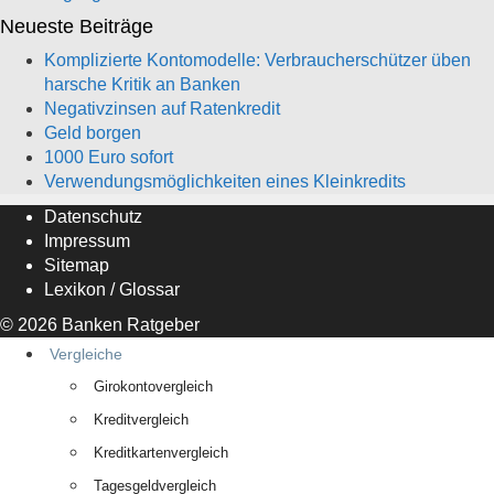
Neueste Beiträge
Komplizierte Kontomodelle: Verbraucherschützer üben
harsche Kritik an Banken
Negativzinsen auf Ratenkredit
Geld borgen
1000 Euro sofort
Verwendungsmöglichkeiten eines Kleinkredits
Datenschutz
Impressum
Sitemap
Lexikon / Glossar
© 2026
Banken Ratgeber
Vergleiche
Girokontovergleich
Kreditvergleich
Kreditkartenvergleich
Tagesgeldvergleich